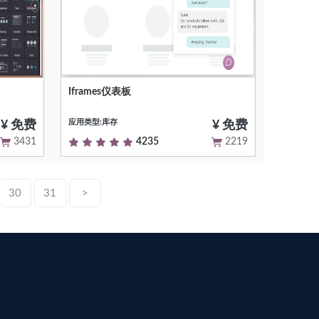
Iframes仪表板
产品从
使用添加外部iFrames的选项扩展Odoo虚
拟办公室。
应用类型:库存
¥ 免费
¥ 免费
3431
4235
2219
30
31
>