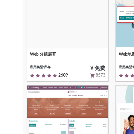
Web 分组展开
Web地
点击展开视图页面
地图与
应用类型:库存
应用类型:
¥ 免费
2609
8573