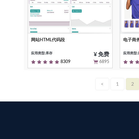
网站HTML代码段
电子商
在web页上添加自定义html代码的代码片
电子商
段
应用类型:库存
应用类型:
¥ 免费
8309
6895
<
1
2