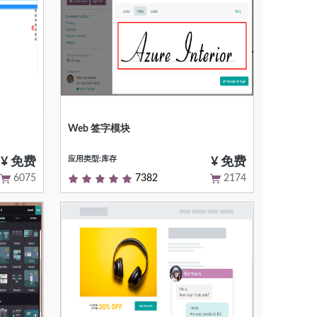
Web 签字模块
在线完成签名信息获取
应用类型:库存
¥ 免费
¥ 免费
6075
7382
2174