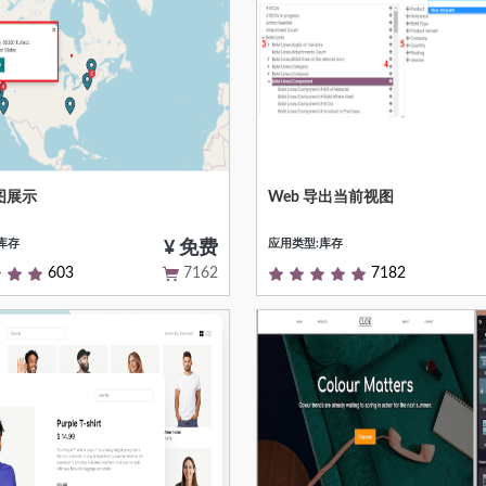
图展示
Web 导出当前视图
联系人绑定
张开当前视图
库存
应用类型:库存
¥ 免费
603
7162
7182