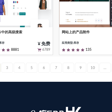
务中的高级搜索
网站上的产品附件
务高级搜索
此模块允许客户下载文档 附加到
网站
库存
应用类型:库存
¥ 免费
8881
6789
135
3
4
5
6
7
8
9
10
...