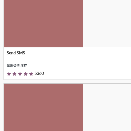
Send SMS
You can use multiple gateway for
multiple sms template to send SMS.
应用类型:库存
5360