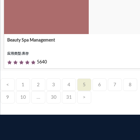
Beauty Spa Management
Beauty Parlour Management with Online
Booking System
应用类型:库存
5640
<
1
2
3
4
5
6
7
8
9
10
...
30
31
>