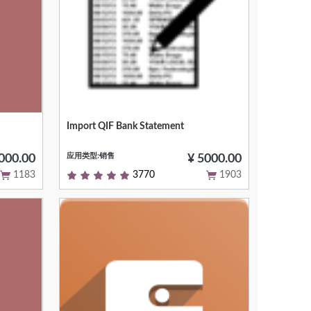
Import QIF Bank Statement
Null
应用类型:销售
000.00
¥ 5000.00
1183
3770
1903