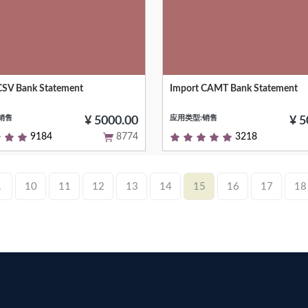
CSV Bank Statement
Import CAMT Bank Statement
Null
销售
应用类型:销售
¥ 5000.00
¥ 5
9184
8774
3218
.
10
11
12
13
14
15
16
17
18