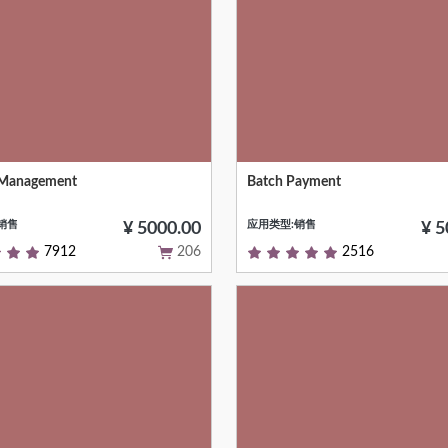
 Management
Batch Payment
Null
销售
应用类型:销售
¥ 5000.00
¥ 5
7912
206
2516