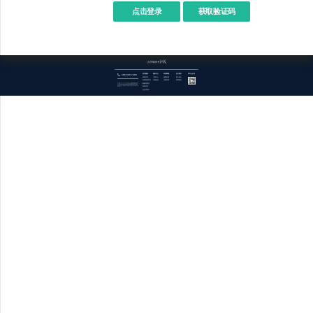
点击登录
400-969-7690
技术服务
服务中心
应用商城
关于我们
官方公众号
商城开发
下载中心
免费应用
加入我们
管理系统开发
开源社区
付费应用
联系我们
数据库优化
关于欧督odoo（OpenERP.HK） : 成都欧督系统科技有限公司，简称OpenERP.HK，提供开源技术领域信息化技术服务，我们专业的技术团队成功为客户提供了进出口金融贸易平台、跨境互通、平台对接、企业内控和权责分离等解决方案，涉及供应链金融、汽车制造、外贸、设备批发、生产制造、仪器仪表、园区管理、仓储物流等行业。
报表开发
交互式设计