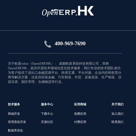
网页窗口标题
自定义窗口标题
应用类型:库存
400-969-7690
3754
关于欧督odoo（OpenERP.HK） : 成都欧督系统科技有限公司，简称
OpenERP.HK，提供开源技术领域信息化技术服务，我们专业的技术团队成功
为客户提供了进出口金融贸易平台、跨境互通、平台对接、企业内控和权责分
离等解决方案，涉及供应链金融、汽车制造、外贸、设备批发、生产制造、仪
器仪表、园区管理、仓储物流等行业。
技术服务
服务中心
应用商城
关于我们
商城开发
下载中心
免费应用
加入我们
管理系统开发
开源社区
付费应用
联系我们
数据库优化