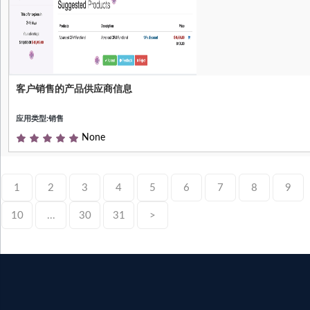
客户销售的产品供应商信息
基于
ProductSupplierinfo_for_Customer，该
应用类型:销售
模块在每个销售订单中加载产品中定义
的客户代码，并允许使用每个销售订单
None
中配置的产品代码和产品名称。 如果您
使用带有公式的高级价格规则来定义您
的定价，并选择应根据产品形式中的合
1
2
3
4
5
6
7
8
9
作伙伴价格计算价格，则销售订单中的
数量将根据Customerinfo中定义的最小
10
...
30
31
>
数量来建议。