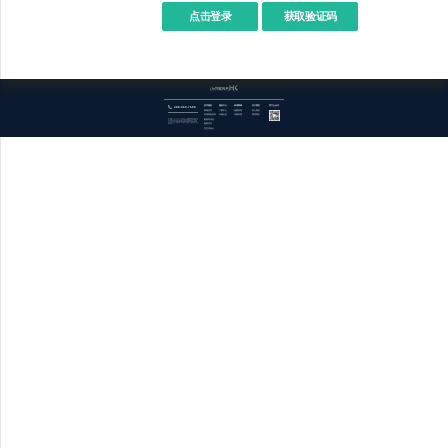
点击登录
400-969-7690
技术服务
服务中心
应用商城
关于我们
官方公众号
商城开发
下载中心
免费应用
加入我们
管理系统开发
开源社区
付费应用
联系我们
数据库优化
关于欧督odoo（OpenERP.HK） : 成都欧督系统科技有限公司，简称OpenERP.HK，提供开源技术领域信息化技术服务，我们专业的技术团队成功为客户提供了进出口金融贸易平台、跨境互通、平台对接、企业内控和权责分离等解决方案，涉及供应链金融、汽车制造、外贸、设备批发、生产制造、仪器仪表、园区管理、仓储物流等行业。
报表开发
交互式设计