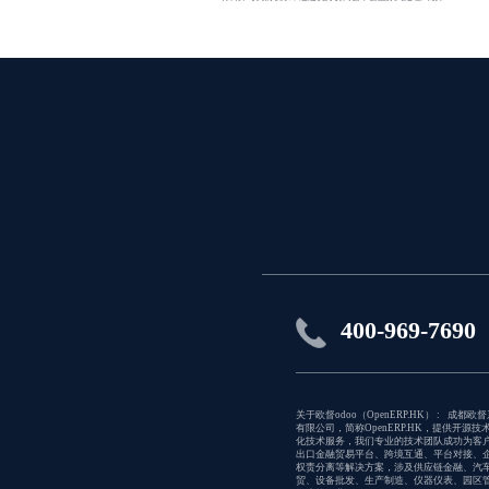
400-969-7690
关于欧督odoo（OpenERP.HK） : 成都欧
有限公司，简称OpenERP.HK，提供开源技
化技术服务，我们专业的技术团队成功为客
出口金融贸易平台、跨境互通、平台对接、
权责分离等解决方案，涉及供应链金融、汽
贸、设备批发、生产制造、仪器仪表、园区