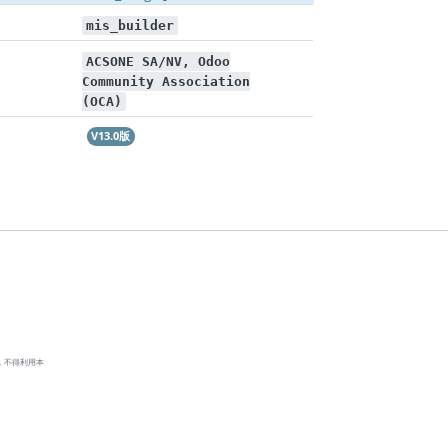
mis_builder
ACSONE SA/NV, Odoo
Community Association
(OCA)
V13.0版
，不得利用本