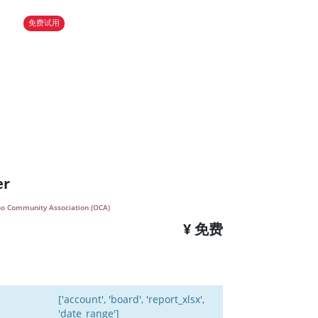
免费试用
er
o Community Association (OCA)
¥ 免费
['account', 'board', 'report_xlsx',
'date_range']