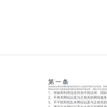
第 一 条
访问者在从事与本网站相关的所有行为 ( 包括但不限于访问浏览、利用
网站以任何方式直接或者间接的从事违反中国法律、 国际公约以及社
1、传输和利用信息符合中国法律、国际
2、不将本网站以及与之相关的网络服务
3、不干扰和扰乱本网站以及与之相关的
4、遵守与本网站以及与之相关的网络