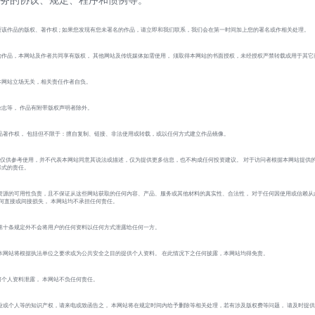
该作品的版权、著作权 ; 如果您发现有您未署名的作品，请立即和我们联系，我们会在第一时间加上您的署名或作相关处理。
作品，本网站及作者共同享有版权， 其他网站及传统媒体如需使用， 须取得本网站的书面授权，未经授权严禁转载或用于其它
本网站立场无关，相关责任作者自负。
志等， 作品有附带版权声明者除外。
品著作权， 包括但不限于：擅自复制、链接、非法使用或转载，或以任何方式建立作品镜像。
 的作品仅供参考使用，并不代表本网站同意其说法或描述，仅为提供更多信息，也不构成任何投资建议。 对于访问者根据本网站提供
形式的责任。
资源的可用性负责，且不保证从这些网站获取的任何内容、产品、服务或其他材料的真实性、合法性， 对于任何因使用或信赖从
的任何直接或间接损失， 本网站均不承担任何责任。
第十条规定外不会将用户的任何资料以任何方式泄露给任何一方。
本网站将根据执法单位之要求或为公共安全之目的提供个人资料。 在此情况下之任何披露，本网站均得免责。
个人资料泄露， 本网站不负任何责任。
业或个人等的知识产权，请来电或致函告之， 本网站将在规定时间内给予删除等相关处理，若有涉及版权费等问题， 请及时提