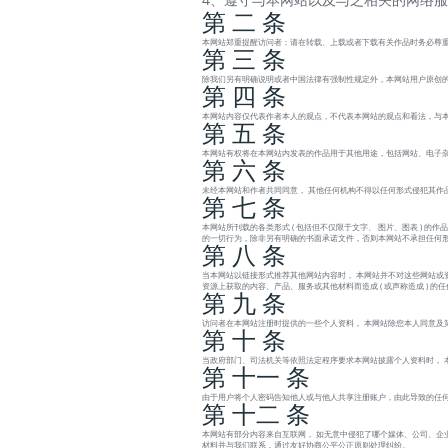
第 二 条
本网站郑重提醒访问者：请在转载、上载或者下载有关作品时务必尊重
第 三 条
除我们另有明确说明或者中国法律有强制性规定外，本网站用户原创的
第 四 条
本网站内容仅代表作者本人的观点，不代表本网站的观点和看法，与
第 五 条
本网站有权将在本网站内发表的作品用于其他用途，包括网站、电子杂
第 六 条
未经本网站和作者共同同意， 其他任何机构不得以任何形式侵犯其作
第 七 条
本网站所刊载的各类形式 ( 包括但不仅限于文字、 图片、图表 )
的一切行为，除非另有明确的书面承诺文件，否则本网站不承担任何
第 八 条
当本网站以链接形式推荐其他网站内容时， 本网站并不对这些网站或
资源上获取的内容、产品、服务或其他材料而造成 ( 或声称造成 ) 
第 九 条
访问者在本网站注册时提供的一些个人资料， 本网站除您本人同意及
第 十 条
当政府部门、司法机关等依照法定程序要求本网站披露个人资料时， 
第 十一 条
由于用户将个人密码告知他人或与他人共享注册账户，由此导致的任何
第 十二 条
本网站有部分内容来自互联网， 如无意中侵犯了哪个媒体、公司、企
材料并与我们联系，通过友好协商公平公正原则处理纠纷。