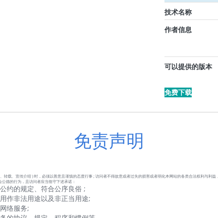
技术名称
作者信息
可以提供的版本
免费下载
免责声明
、转载、宣传介绍 ) 时，必须以善意且谨慎的态度行事 ; 访问者不得故意或者过失的损害或者弱化本网站的各类合法权利与利益
会公德的行为，且访问者应当恪守下述承诺：
公约的规定、符合公序良俗 ;
用作非法用途以及非正当用途;
网络服务;
服务的协议、规定、程序和惯例等。