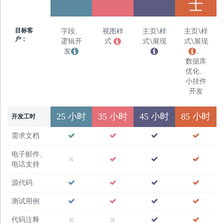
士
目标客
字段、
视图样
主页\样
主页\样
户：
逻辑开
式
式\展现
式\展现
发
、
数据库
优化、
小挂件
开发
25
小时
35
小时
45
小时
85
小时
开发工时
需求文档
电子邮件、
电话支持
源代码
测试用例
代码注释