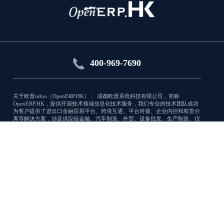
400-969-7690
关于欧督odoo（OpenERP.HK） : 成都欧督系统科技有限公司，简称
OpenERP.HK，提供开源技术领域信息化技术服务，我们专业的技术团队成功
为客户提供了进出口金融贸易平台、跨境互通、平台对接、企业内控和权责分
离等解决方案，涉及供应链金融、汽车制造、外贸、设备批发、生产制造、仪
器仪表、园区管理、仓储物流等行业。
技术服务
服务中心
应用商城
关于我们
商城开发
下载中心
免费应用
加入我们
管理系统开发
开源社区
付费应用
联系我们
数据库优化
报表开发