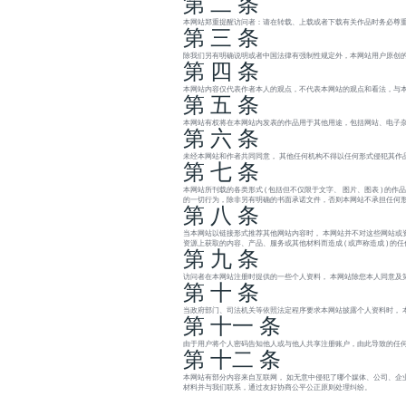
第 二 条
本网站郑重提醒访问者：请在转载、上载或者下载有关作品时务必尊重
第 三 条
除我们另有明确说明或者中国法律有强制性规定外，本网站用户原创的
第 四 条
本网站内容仅代表作者本人的观点，不代表本网站的观点和看法，与
第 五 条
本网站有权将在本网站内发表的作品用于其他用途，包括网站、电子杂
第 六 条
未经本网站和作者共同同意， 其他任何机构不得以任何形式侵犯其作
第 七 条
本网站所刊载的各类形式 ( 包括但不仅限于文字、 图片、图表 )
的一切行为，除非另有明确的书面承诺文件，否则本网站不承担任何
第 八 条
当本网站以链接形式推荐其他网站内容时， 本网站并不对这些网站或
资源上获取的内容、产品、服务或其他材料而造成 ( 或声称造成 ) 
第 九 条
访问者在本网站注册时提供的一些个人资料， 本网站除您本人同意及
第 十 条
当政府部门、司法机关等依照法定程序要求本网站披露个人资料时， 
第 十一 条
由于用户将个人密码告知他人或与他人共享注册账户，由此导致的任何
第 十二 条
本网站有部分内容来自互联网， 如无意中侵犯了哪个媒体、公司、企
材料并与我们联系，通过友好协商公平公正原则处理纠纷。