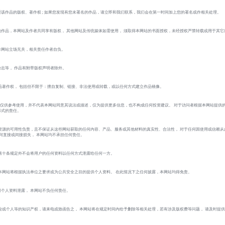
该作品的版权、著作权 ; 如果您发现有您未署名的作品，请立即和我们联系，我们会在第一时间加上您的署名或作相关处理。
作品，本网站及作者共同享有版权， 其他网站及传统媒体如需使用， 须取得本网站的书面授权，未经授权严禁转载或用于其它
本网站立场无关，相关责任作者自负。
志等， 作品有附带版权声明者除外。
品著作权， 包括但不限于：擅自复制、链接、非法使用或转载，或以任何方式建立作品镜像。
 的作品仅供参考使用，并不代表本网站同意其说法或描述，仅为提供更多信息，也不构成任何投资建议。 对于访问者根据本网站提供
形式的责任。
资源的可用性负责，且不保证从这些网站获取的任何内容、产品、服务或其他材料的真实性、合法性， 对于任何因使用或信赖从
的任何直接或间接损失， 本网站均不承担任何责任。
第十条规定外不会将用户的任何资料以任何方式泄露给任何一方。
本网站将根据执法单位之要求或为公共安全之目的提供个人资料。 在此情况下之任何披露，本网站均得免责。
个人资料泄露， 本网站不负任何责任。
业或个人等的知识产权，请来电或致函告之， 本网站将在规定时间内给予删除等相关处理，若有涉及版权费等问题， 请及时提