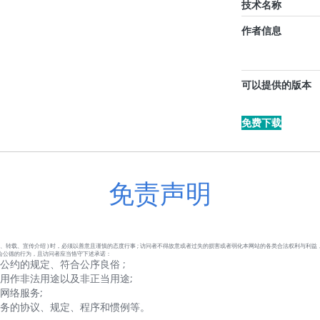
技术名称
作者信息
可以提供的版本
免费下载
免责声明
、转载、宣传介绍 ) 时，必须以善意且谨慎的态度行事 ; 访问者不得故意或者过失的损害或者弱化本网站的各类合法权利与利益
会公德的行为，且访问者应当恪守下述承诺：
公约的规定、符合公序良俗 ;
用作非法用途以及非正当用途;
网络服务;
服务的协议、规定、程序和惯例等。