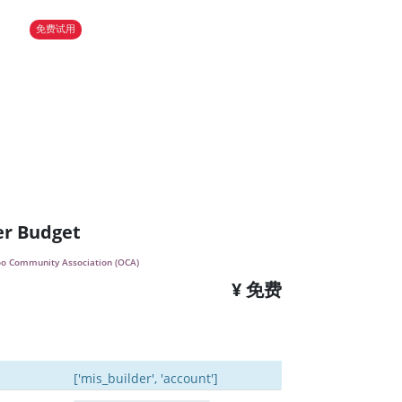
免费试用
er Budget
o Community Association (OCA)
¥ 免费
['mis_builder', 'account']