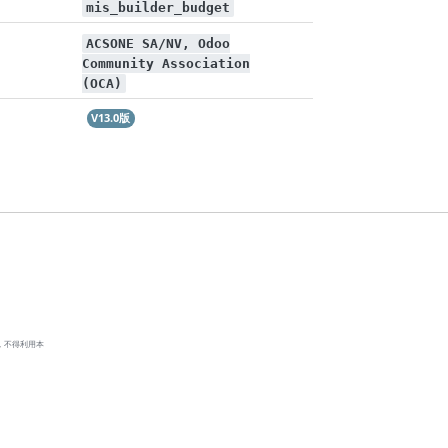
mis_builder_budget
ACSONE SA/NV, Odoo
Community Association
(OCA)
V13.0版
，不得利用本