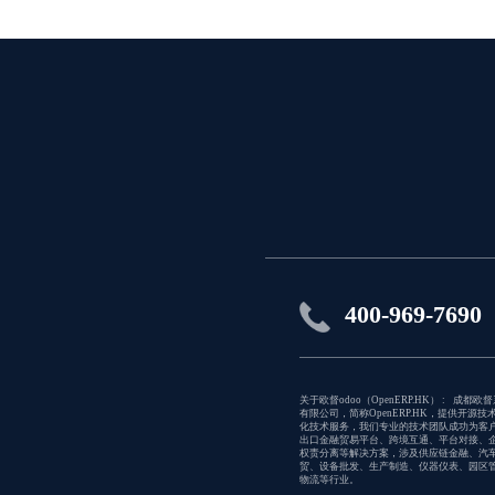
400-969-7690
关于欧督odoo（OpenERP.HK） : 成都欧
有限公司，简称OpenERP.HK，提供开源技
化技术服务，我们专业的技术团队成功为客
出口金融贸易平台、跨境互通、平台对接、
权责分离等解决方案，涉及供应链金融、汽
贸、设备批发、生产制造、仪器仪表、园区
物流等行业。