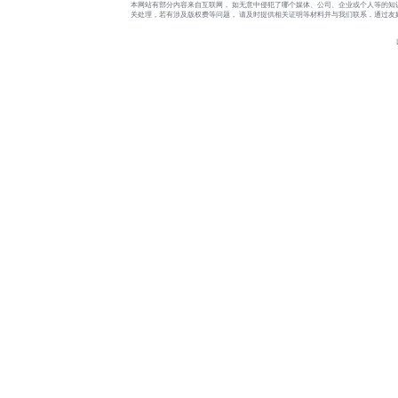
本网站有部分内容来自互联网， 如无意中侵犯了哪个媒体、公司、企业或个人等的知
关处理，若有涉及版权费等问题， 请及时提供相关证明等材料并与我们联系，通过友