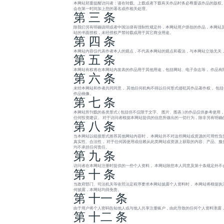
本网站郑重提醒访问者：请在转载、上载或者下载有关作品时务必尊重该作品的版权、
会在第一时间加上您的署名或作相关处理。
第 三 条
除我们另有明确说明或者中国法律有强制性规定外，本网站用户原创的作品，本网站及
站的书面授权，未经授权严禁转载或用于其它商业用途。
第 四 条
本网站内容仅代表作者本人的观点，不代表本网站的观点和看法，与本网站立场无关
第 五 条
本网站有权将在本网站内发表的作品用于其他用途，包括网站、电子杂志等， 作品有
第 六 条
未经本网站和作者共同同意， 其他任何机构不得以任何形式侵犯其作品著作权， 包
作品镜像。
第 七 条
本网站所刊载的各类形式 ( 包括但不仅限于文字、 图片、图表 ) 的作品仅供参考
任何投资建议。 对于访问者根据本网站提供的信息所做出的一切行为，除非另有明确
第 八 条
当本网站以链接形式推荐其他网站内容时， 本网站并不对这些网站或资源的可用性负
真实性、合法性， 对于任何因使用或信赖从此类网站或资源上获取的内容、产品、服务或
均不承担任何责任。
第 九 条
访问者在本网站注册时提供的一些个人资料， 本网站除您本人同意及第十条规定外不
第 十 条
当政府部门、司法机关等依照法定程序要求本网站披露个人资料时， 本网站将根据执
何披露，本网站均得免责。
第 十一 条
由于用户将个人密码告知他人或与他人共享注册账户，由此导致的任何个人资料泄露，
第 十二 条