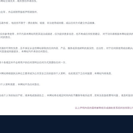
本网站立场无关，相关责任作者自负。
志等， 作品有附带版权声明者除外。
品著作权， 包括但不限于：擅自复制、链接、非法使用或转载，或以任何方式建立作品镜像。
 的作品仅供参考使用，并不代表本网站同意其说法或描述，仅为提供更多信息，也不构成任何投资建议。 对于访问者根据本网站提供
形式的责任。
资源的可用性负责，且不保证从这些网站获取的任何内容、产品、服务或其他材料的真实性、合法性， 对于任何因使用或信赖从
的任何直接或间接损失， 本网站均不承担任何责任。
第十条规定外不会将用户的任何资料以任何方式泄露给任何一方。
本网站将根据执法单位之要求或为公共安全之目的提供个人资料。 在此情况下之任何披露，本网站均得免责。
个人资料泄露， 本网站不负任何责任。
业或个人等的知识产权，请来电或致函告之， 本网站将在规定时间内给予删除等相关处理，若有涉及版权费等问题， 请及时提
以上声明内容的最终解释权归成都欧督系统科技有限公