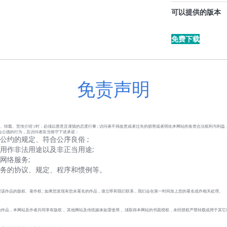
可以提供的版本
免费下载
免责声明
、转载、宣传介绍 ) 时，必须以善意且谨慎的态度行事 ; 访问者不得故意或者过失的损害或者弱化本网站的各类合法权利与利益
会公德的行为，且访问者应当恪守下述承诺：
公约的规定、符合公序良俗 ;
用作非法用途以及非正当用途;
网络服务;
服务的协议、规定、程序和惯例等。
该作品的版权、著作权 ; 如果您发现有您未署名的作品，请立即和我们联系，我们会在第一时间加上您的署名或作相关处理。
作品，本网站及作者共同享有版权， 其他网站及传统媒体如需使用， 须取得本网站的书面授权，未经授权严禁转载或用于其它