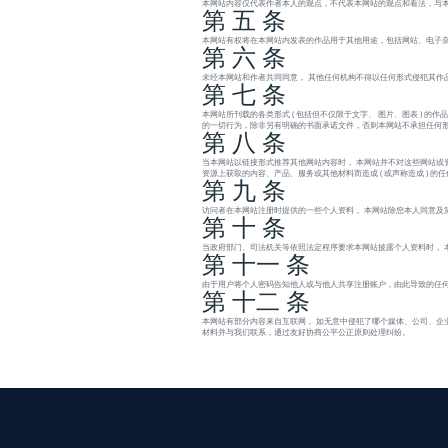
本网站内容仅代表作者本人的观点，不代表本网站的观点和看法，与
第 五 条
本网站有权将在本网站内发表的作品用于其他用途，包括网站、电子杂
第 六 条
未经本网站和作者共同同意， 其他任何机构不得以任何形式侵犯其作
第 七 条
本网站所刊载的各类形式 ( 包括但不仅限于文字、 图片、图表 )
的一切行为，除非另有明确的书面承诺文件，否则本网站不承担任何
第 八 条
当本网站以链接形式推荐其他网站内容时， 本网站并不对这些网站或
资源上获取的内容、产品、服务或其他材料而造成 ( 或声称造成 ) 
第 九 条
访问者在本网站注册时提供的一些个人资料， 本网站除您本人同意及
第 十 条
当政府部门、司法机关等依照法定程序要求本网站披露个人资料时， 
第 十一 条
由于用户将个人密码告知他人或与他人共享注册账户，由此导致的任何
第 十二 条
本网站有部分内容来自互联网， 如无意中侵犯了哪个媒体、公司、企
材料并与我们联系，通过友好协商公平公正原则处理纠纷。