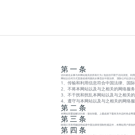
第 一 条
访问者在从事与本网站相关的所有行为 ( 包括但不限于访问浏览、利用
网站以任何方式直接或者间接的从事违反中国法律、 国际公约以及社
1、传输和利用信息符合中国法律、国际
2、不将本网站以及与之相关的网络服务
3、不干扰和扰乱本网站以及与之相关的
4、遵守与本网站以及与之相关的网络
第 二 条
本网站郑重提醒访问者：请在转载、上载或者下载有关作品时务必尊重
第 三 条
除我们另有明确说明或者中国法律有强制性规定外，本网站用户原创的
第 四 条