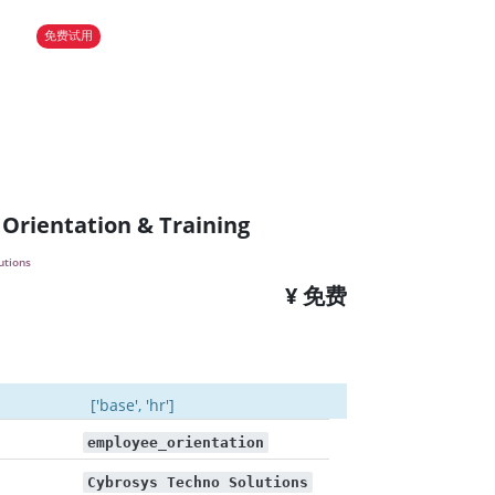
免费试用
Orientation & Training
utions
¥ 免费
['base', 'hr']
employee_orientation
Cybrosys Techno Solutions