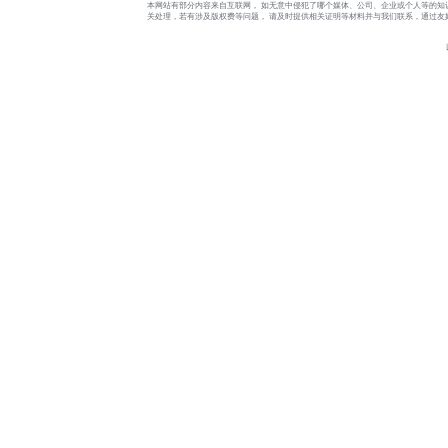
本网站有部分内容来自互联网， 如无意中侵犯了哪个媒体、公司、企业或个人等的知
关处理，若有涉及版权费等问题， 请及时提供相关证明等材料并与我们联系，通过友