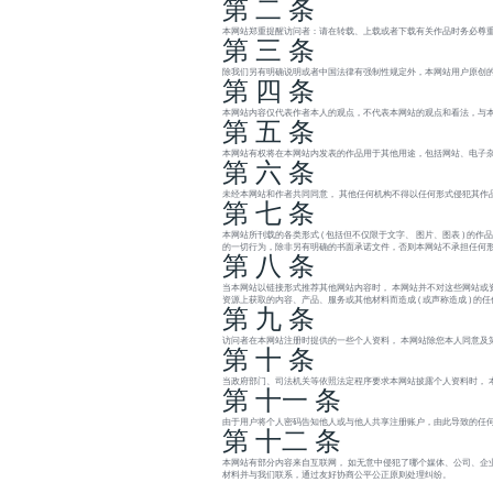
第 二 条
本网站郑重提醒访问者：请在转载、上载或者下载有关作品时务必尊重
第 三 条
除我们另有明确说明或者中国法律有强制性规定外，本网站用户原创的
第 四 条
本网站内容仅代表作者本人的观点，不代表本网站的观点和看法，与
第 五 条
本网站有权将在本网站内发表的作品用于其他用途，包括网站、电子杂
第 六 条
未经本网站和作者共同同意， 其他任何机构不得以任何形式侵犯其作
第 七 条
本网站所刊载的各类形式 ( 包括但不仅限于文字、 图片、图表 )
的一切行为，除非另有明确的书面承诺文件，否则本网站不承担任何
第 八 条
当本网站以链接形式推荐其他网站内容时， 本网站并不对这些网站或
资源上获取的内容、产品、服务或其他材料而造成 ( 或声称造成 ) 
第 九 条
访问者在本网站注册时提供的一些个人资料， 本网站除您本人同意及
第 十 条
当政府部门、司法机关等依照法定程序要求本网站披露个人资料时， 
第 十一 条
由于用户将个人密码告知他人或与他人共享注册账户，由此导致的任何
第 十二 条
本网站有部分内容来自互联网， 如无意中侵犯了哪个媒体、公司、企
材料并与我们联系，通过友好协商公平公正原则处理纠纷。