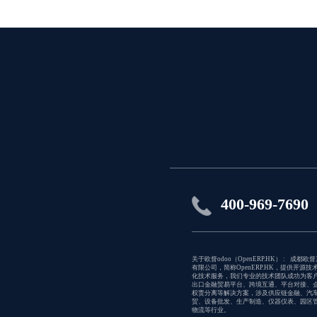
400-969-7690
关于欧督odoo（OpenERP.HK） : 成都欧
有限公司，简称OpenERP.HK，提供开源技
化技术服务，我们专业的技术团队成功为客
出口金融贸易平台、跨境互通、平台对接、
权责分离等解决方案，涉及供应链金融、汽
贸、设备批发、生产制造、仪器仪表、园区
物流等行业。