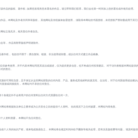
该作品的版权、著作权 ; 如果您发现有您未署名的作品，请立即和我们联系，我们会在第一时间加上您的署名或作相关处理。
作品，本网站及作者共同享有版权， 其他网站及传统媒体如需使用， 须取得本网站的书面授权，未经授权严禁转载或用于其它
本网站立场无关，相关责任作者自负。
志等， 作品有附带版权声明者除外。
品著作权， 包括但不限于：擅自复制、链接、非法使用或转载，或以任何方式建立作品镜像。
 的作品仅供参考使用，并不代表本网站同意其说法或描述，仅为提供更多信息，也不构成任何投资建议。 对于访问者根据本网站提供
形式的责任。
资源的可用性负责，且不保证从这些网站获取的任何内容、产品、服务或其他材料的真实性、合法性， 对于任何因使用或信赖从
的任何直接或间接损失， 本网站均不承担任何责任。
第十条规定外不会将用户的任何资料以任何方式泄露给任何一方。
本网站将根据执法单位之要求或为公共安全之目的提供个人资料。 在此情况下之任何披露，本网站均得免责。
个人资料泄露， 本网站不负任何责任。
业或个人等的知识产权，请来电或致函告之， 本网站将在规定时间内给予删除等相关处理，若有涉及版权费等问题， 请及时提