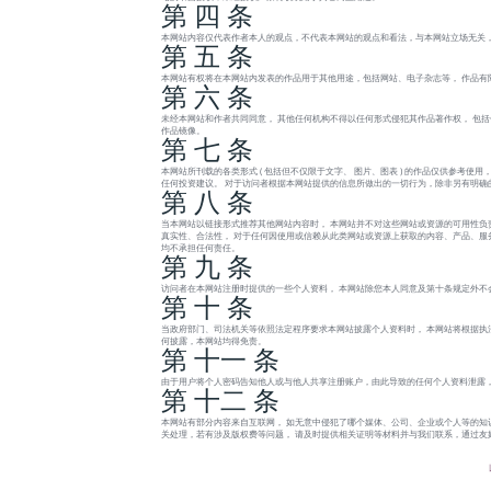
第 四 条
本网站内容仅代表作者本人的观点，不代表本网站的观点和看法，与本网站立场无关
第 五 条
本网站有权将在本网站内发表的作品用于其他用途，包括网站、电子杂志等， 作品有
第 六 条
未经本网站和作者共同同意， 其他任何机构不得以任何形式侵犯其作品著作权， 包
作品镜像。
第 七 条
本网站所刊载的各类形式 ( 包括但不仅限于文字、 图片、图表 ) 的作品仅供参考
任何投资建议。 对于访问者根据本网站提供的信息所做出的一切行为，除非另有明确
第 八 条
当本网站以链接形式推荐其他网站内容时， 本网站并不对这些网站或资源的可用性负
真实性、合法性， 对于任何因使用或信赖从此类网站或资源上获取的内容、产品、服务或
均不承担任何责任。
第 九 条
访问者在本网站注册时提供的一些个人资料， 本网站除您本人同意及第十条规定外不
第 十 条
当政府部门、司法机关等依照法定程序要求本网站披露个人资料时， 本网站将根据执
何披露，本网站均得免责。
第 十一 条
由于用户将个人密码告知他人或与他人共享注册账户，由此导致的任何个人资料泄露，
第 十二 条
本网站有部分内容来自互联网， 如无意中侵犯了哪个媒体、公司、企业或个人等的知
关处理，若有涉及版权费等问题， 请及时提供相关证明等材料并与我们联系，通过友