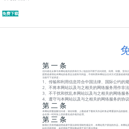
免费下载
第 一 条
访问者在从事与本网站相关的所有行为 ( 包括但不限于访问浏览、利用、转载、宣传介绍
损害或者弱化本网站的各类合法权利与利益，不得利用本网站以任何方式直接或者间接
当恪守下述承诺：
1、传输和利用信息符合中国法律、国际公约的规
2、不将本网站以及与之相关的网络服务用作非法
3、不干扰和扰乱本网站以及与之相关的网络服务
4、遵守与本网站以及与之相关的网络服务的协
第 二 条
本网站郑重提醒访问者：请在转载、上载或者下载有关作品时务必尊重该作品的版权、
会在第一时间加上您的署名或作相关处理。
第 三 条
除我们另有明确说明或者中国法律有强制性规定外，本网站用户原创的作品，本网站及
站的书面授权，未经授权严禁转载或用于其它商业用途。