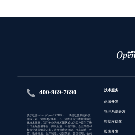
技术服务
400-969-7690
商城开发
管理系统开发
关于欧督odoo（OpenERP.HK） : 成都欧督系统科技
有限公司，简称OpenERP.HK，提供开源技术领域信息
数据库优化
化技术服务，我们专业的技术团队成功为客户提供了进
出口金融贸易平台、跨境互通、平台对接、企业内控和
权责分离等解决方案，涉及供应链金融、汽车制造、外
报表开发
贸、设备批发、生产制造、仪器仪表、园区管理、仓储