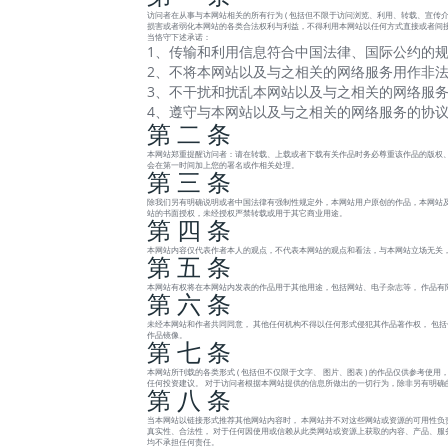
访问者在从事与本网站相关的所有行为 ( 包括但不限于访问浏览、利用、转载、宣传介绍
损害或者弱化本网站的各类合法权利与利益，不得利用本网站以任何方式直接或者间接
当恪守下述承诺：
1、传输和利用信息符合中国法律、国际公约的规
2、不将本网站以及与之相关的网络服务用作非法
3、不干扰和扰乱本网站以及与之相关的网络服务
4、遵守与本网站以及与之相关的网络服务的协
第 二 条
本网站郑重提醒访问者：请在转载、上载或者下载有关作品时务必尊重该作品的版权、
会在第一时间加上您的署名或作相关处理。
第 三 条
除我们另有明确说明或者中国法律有强制性规定外，本网站用户原创的作品，本网站及
站的书面授权，未经授权严禁转载或用于其它商业用途。
第 四 条
本网站内容仅代表作者本人的观点，不代表本网站的观点和看法，与本网站立场无关
第 五 条
本网站有权将在本网站内发表的作品用于其他用途，包括网站、电子杂志等， 作品有
第 六 条
未经本网站和作者共同同意， 其他任何机构不得以任何形式侵犯其作品著作权， 包
作品镜像。
第 七 条
本网站所刊载的各类形式 ( 包括但不仅限于文字、 图片、图表 ) 的作品仅供参考
任何投资建议。 对于访问者根据本网站提供的信息所做出的一切行为，除非另有明确
第 八 条
当本网站以链接形式推荐其他网站内容时， 本网站并不对这些网站或资源的可用性负
真实性、合法性， 对于任何因使用或信赖从此类网站或资源上获取的内容、产品、服务或
均不承担任何责任。