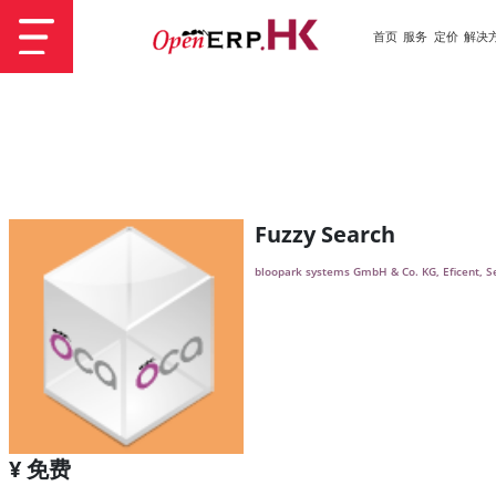
首页
服务
定价
解决
Fuzzy Search
bloopark systems GmbH & Co. KG, Eficent, 
¥ 免费