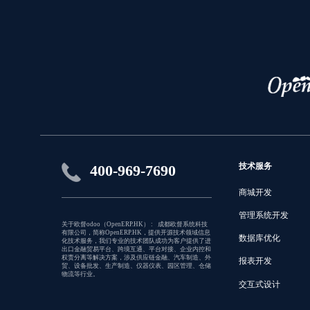
技术服务
400-969-7690
商城开发
管理系统开发
关于欧督odoo（OpenERP.HK） : 成都欧督系统科技
有限公司，简称OpenERP.HK，提供开源技术领域信息
数据库优化
化技术服务，我们专业的技术团队成功为客户提供了进
出口金融贸易平台、跨境互通、平台对接、企业内控和
权责分离等解决方案，涉及供应链金融、汽车制造、外
报表开发
贸、设备批发、生产制造、仪器仪表、园区管理、仓储
物流等行业。
交互式设计