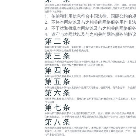
访问者在从事与本网站相关的所有行为 ( 包括但不限于访问浏览、利用、转载、宣传介绍
损害或者弱化本网站的各类合法权利与利益，不得利用本网站以任何方式直接或者间接
当恪守下述承诺：
1、传输和利用信息符合中国法律、国际公约的规
2、不将本网站以及与之相关的网络服务用作非法
3、不干扰和扰乱本网站以及与之相关的网络服务
4、遵守与本网站以及与之相关的网络服务的协
第 二 条
本网站郑重提醒访问者：请在转载、上载或者下载有关作品时务必尊重该作品的版权、
会在第一时间加上您的署名或作相关处理。
第 三 条
除我们另有明确说明或者中国法律有强制性规定外，本网站用户原创的作品，本网站及
站的书面授权，未经授权严禁转载或用于其它商业用途。
第 四 条
本网站内容仅代表作者本人的观点，不代表本网站的观点和看法，与本网站立场无关
第 五 条
本网站有权将在本网站内发表的作品用于其他用途，包括网站、电子杂志等， 作品有
第 六 条
未经本网站和作者共同同意， 其他任何机构不得以任何形式侵犯其作品著作权， 包
作品镜像。
第 七 条
本网站所刊载的各类形式 ( 包括但不仅限于文字、 图片、图表 ) 的作品仅供参考
任何投资建议。 对于访问者根据本网站提供的信息所做出的一切行为，除非另有明确
第 八 条
当本网站以链接形式推荐其他网站内容时， 本网站并不对这些网站或资源的可用性负
真实性、合法性， 对于任何因使用或信赖从此类网站或资源上获取的内容、产品、服务或
均不承担任何责任。