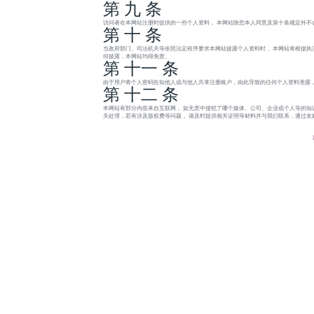
第 九 条
访问者在本网站注册时提供的一些个人资料， 本网站除您本人同意及第十条规定外不
第 十 条
当政府部门、司法机关等依照法定程序要求本网站披露个人资料时， 本网站将根据执
何披露，本网站均得免责。
第 十一 条
由于用户将个人密码告知他人或与他人共享注册账户，由此导致的任何个人资料泄露，
第 十二 条
本网站有部分内容来自互联网， 如无意中侵犯了哪个媒体、公司、企业或个人等的知
关处理，若有涉及版权费等问题， 请及时提供相关证明等材料并与我们联系，通过友