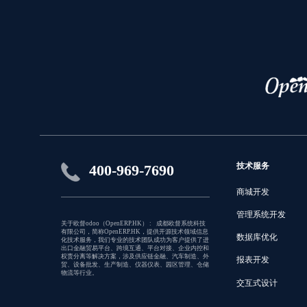
技术服务
400-969-7690
商城开发
管理系统开发
关于欧督odoo（OpenERP.HK） : 成都欧督系统科技
有限公司，简称OpenERP.HK，提供开源技术领域信息
数据库优化
化技术服务，我们专业的技术团队成功为客户提供了进
出口金融贸易平台、跨境互通、平台对接、企业内控和
权责分离等解决方案，涉及供应链金融、汽车制造、外
报表开发
贸、设备批发、生产制造、仪器仪表、园区管理、仓储
物流等行业。
交互式设计