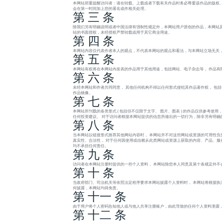
本网站郑重提醒访问者：请在转载、上载或者下载有关作品时务必尊重该作品的版权、
会在第一时间加上您的署名或作相关处理。
第 三 条
除我们另有明确说明或者中国法律有强制性规定外，本网站用户原创的作品，本网站及
站的书面授权，未经授权严禁转载或用于其它商业用途。
第 四 条
本网站内容仅代表作者本人的观点，不代表本网站的观点和看法，与本网站立场无关
第 五 条
本网站有权将在本网站内发表的作品用于其他用途，包括网站、电子杂志等， 作品有
第 六 条
未经本网站和作者共同同意， 其他任何机构不得以任何形式侵犯其作品著作权， 包
作品镜像。
第 七 条
本网站所刊载的各类形式 ( 包括但不仅限于文字、 图片、图表 ) 的作品仅供参考
任何投资建议。 对于访问者根据本网站提供的信息所做出的一切行为，除非另有明确
第 八 条
当本网站以链接形式推荐其他网站内容时， 本网站并不对这些网站或资源的可用性负
真实性、合法性， 对于任何因使用或信赖从此类网站或资源上获取的内容、产品、服务或
均不承担任何责任。
第 九 条
访问者在本网站注册时提供的一些个人资料， 本网站除您本人同意及第十条规定外不
第 十 条
当政府部门、司法机关等依照法定程序要求本网站披露个人资料时， 本网站将根据执
何披露，本网站均得免责。
第 十一 条
由于用户将个人密码告知他人或与他人共享注册账户，由此导致的任何个人资料泄露，
第 十二 条