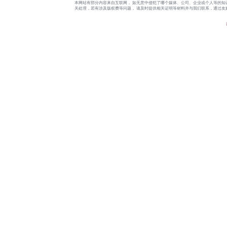
本网站有部分内容来自互联网， 如无意中侵犯了哪个媒体、公司、企业或个人等的知
关处理，若有涉及版权费等问题， 请及时提供相关证明等材料并与我们联系，通过友