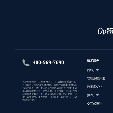
技术服务
400-969-7690
商城开发
管理系统开发
关于欧督odoo（OpenERP.HK） : 成都欧督系统科技
有限公司，简称OpenERP.HK，提供开源技术领域信息
数据库优化
化技术服务，我们专业的技术团队成功为客户提供了进
出口金融贸易平台、跨境互通、平台对接、企业内控和
权责分离等解决方案，涉及供应链金融、汽车制造、外
报表开发
贸、设备批发、生产制造、仪器仪表、园区管理、仓储
物流等行业。
交互式设计