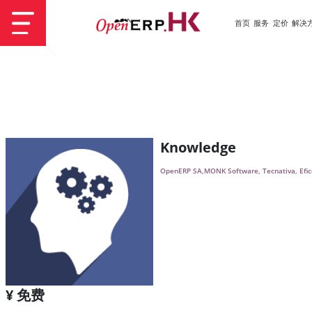
首页
服务
定价
解决
Knowledge
OpenERP SA,MONK Software, Tecnativa, Efic
¥ 免费