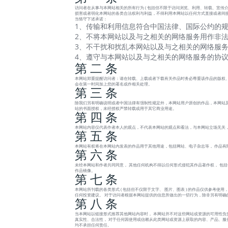
访问者在从事与本网站相关的所有行为 ( 包括但不限于访问浏览、利用、转载、宣传介绍
损害或者弱化本网站的各类合法权利与利益，不得利用本网站以任何方式直接或者间接
当恪守下述承诺：
1、传输和利用信息符合中国法律、国际公约的规
2、不将本网站以及与之相关的网络服务用作非法
3、不干扰和扰乱本网站以及与之相关的网络服务
4、遵守与本网站以及与之相关的网络服务的协
第 二 条
本网站郑重提醒访问者：请在转载、上载或者下载有关作品时务必尊重该作品的版权、
会在第一时间加上您的署名或作相关处理。
第 三 条
除我们另有明确说明或者中国法律有强制性规定外，本网站用户原创的作品，本网站及
站的书面授权，未经授权严禁转载或用于其它商业用途。
第 四 条
本网站内容仅代表作者本人的观点，不代表本网站的观点和看法，与本网站立场无关
第 五 条
本网站有权将在本网站内发表的作品用于其他用途，包括网站、电子杂志等， 作品有
第 六 条
未经本网站和作者共同同意， 其他任何机构不得以任何形式侵犯其作品著作权， 包
作品镜像。
第 七 条
本网站所刊载的各类形式 ( 包括但不仅限于文字、 图片、图表 ) 的作品仅供参考
任何投资建议。 对于访问者根据本网站提供的信息所做出的一切行为，除非另有明确
第 八 条
当本网站以链接形式推荐其他网站内容时， 本网站并不对这些网站或资源的可用性负
真实性、合法性， 对于任何因使用或信赖从此类网站或资源上获取的内容、产品、服务或
均不承担任何责任。