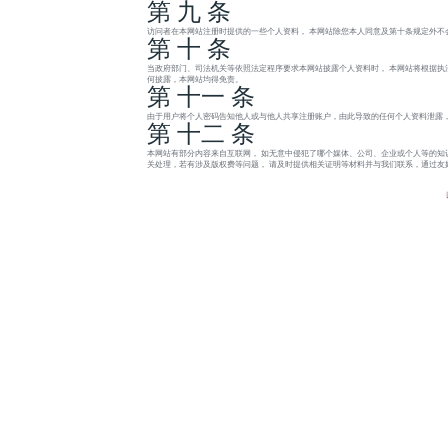
第 九 条
访问者在本网站注册时提供的一些个人资料， 本网站除您本人同意及第十条规定外不
第 十 条
当政府部门、司法机关等依照法定程序要求本网站披露个人资料时， 本网站将根据执
何披露，本网站均得免责。
第 十一 条
由于用户将个人密码告知他人或与他人共享注册账户，由此导致的任何个人资料泄露，
第 十二 条
本网站有部分内容来自互联网， 如无意中侵犯了哪个媒体、公司、企业或个人等的知
关处理，若有涉及版权费等问题， 请及时提供相关证明等材料并与我们联系，通过友