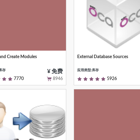
and Create Modules
External Database Sources
Null
库存
应用类型:库存
¥ 免费
7770
8946
5926