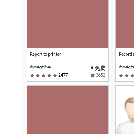
Report to printer
Record 
Null
Null
应用类型:库存
应用类型:
¥ 免费
2477
3652