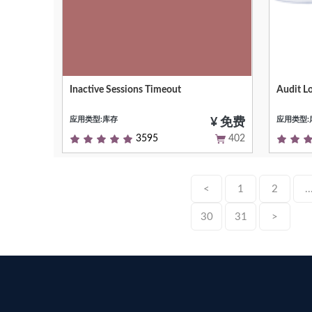
Inactive Sessions Timeout
Audit L
This module disable all inactive sessions
Null
since a given delay
应用类型:库存
应用类型:
¥ 免费
3595
402
<
1
2
..
30
31
>