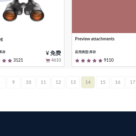
og
Preview attachments
Preview attachments supported 
Viewer.js
库存
应用类型:库存
¥ 免费
3121
4610
9110
.
9
10
11
12
13
14
15
16
17