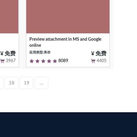
Preview attachment in MS and Google
by
Image files (.JPEG, .PNG, .GIF, .TIFF,
online
.BMP) Video files (WebM, .MPEG4,
应用类型:库存
.3GPP, .MOV, .AVI, .MPEGPS, .WMV,
¥ 免费
¥ 免费
.FLV) Text files (.TXT) Markup/Code
3967
8089
4405
(.CSS, .HTML, .PHP, .C, .CPP, .H, .HPP,
.JS)
18
19
...