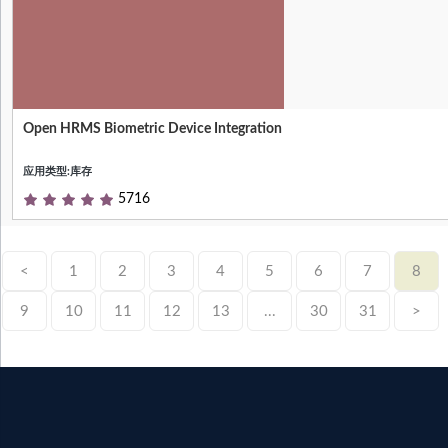
Open HRMS Biometric Device Integration
Integrating Biometric Device With HR
Attendance (Face + Thumb)
应用类型:库存
5716
<
1
2
3
4
5
6
7
8
9
10
11
12
13
...
30
31
>