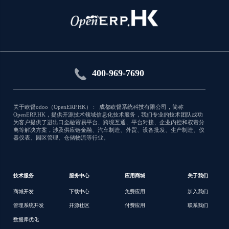
Open HRMS Employee Appraisal
Roll out appraisal plans and get the best
of your workforce
应用类型:库存
400-969-7690
5426
关于欧督odoo（OpenERP.HK） : 成都欧督系统科技有限公司，简称
OpenERP.HK，提供开源技术领域信息化技术服务，我们专业的技术团队成功
为客户提供了进出口金融贸易平台、跨境互通、平台对接、企业内控和权责分
离等解决方案，涉及供应链金融、汽车制造、外贸、设备批发、生产制造、仪
器仪表、园区管理、仓储物流等行业。
技术服务
服务中心
应用商城
关于我们
商城开发
下载中心
免费应用
加入我们
管理系统开发
开源社区
付费应用
联系我们
数据库优化