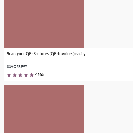
Scan your QR-Factures (QR-invoices) easily
Null
应用类型:库存
4655