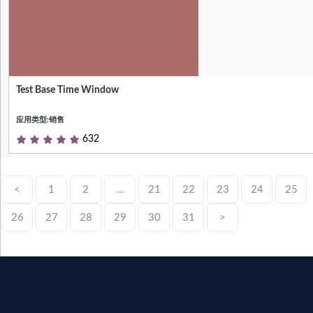
Test Base Time Window
Test Base model to handle time windows
应用类型:销售
632
<
1
2
...
21
22
23
24
25
26
27
28
29
30
31
>