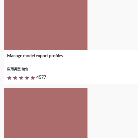
Manage model export profiles
Null
应用类型:销售
4577