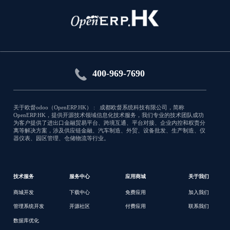
Onchange Helper
Technical module that ease execution of
onchange in Python code
应用类型:销售
400-969-7690
3773
关于欧督odoo（OpenERP.HK） : 成都欧督系统科技有限公司，简称
OpenERP.HK，提供开源技术领域信息化技术服务，我们专业的技术团队成功
为客户提供了进出口金融贸易平台、跨境互通、平台对接、企业内控和权责分
离等解决方案，涉及供应链金融、汽车制造、外贸、设备批发、生产制造、仪
器仪表、园区管理、仓储物流等行业。
技术服务
服务中心
应用商城
关于我们
商城开发
下载中心
免费应用
加入我们
管理系统开发
开源社区
付费应用
联系我们
数据库优化