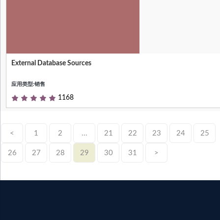
External Database Sources
Null
应用类型:销售
1168
<
1
2
...
21
22
23
24
25
26
27
28
29
30
31
>