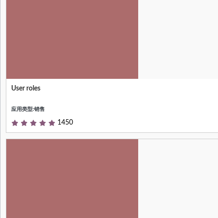
User roles
Null
应用类型:销售
1450