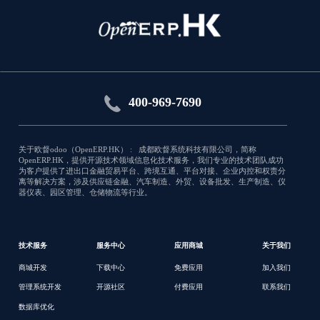
Report xlsx helpers
Null
应用类型:销售
400-969-7690
9522
关于欧督odoo（OpenERP.HK） : 成都欧督系统科技有限公司，简称
OpenERP.HK，提供开源技术领域信息化技术服务，我们专业的技术团队成功
为客户提供了进出口金融贸易平台、跨境互通、平台对接、企业内控和权责分
离等解决方案，涉及供应链金融、汽车制造、外贸、设备批发、生产制造、仪
器仪表、园区管理、仓储物流等行业。
技术服务
服务中心
应用商城
关于我们
商城开发
下载中心
免费应用
加入我们
管理系统开发
开源社区
付费应用
联系我们
数据库优化