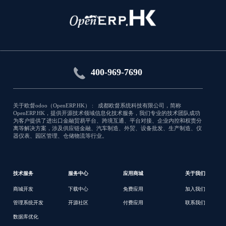
Mail tracking for Mailgun
Mail tracking and Mailgun webhooks
integration
应用类型:销售
400-969-7690
7137
关于欧督odoo（OpenERP.HK） : 成都欧督系统科技有限公司，简称
OpenERP.HK，提供开源技术领域信息化技术服务，我们专业的技术团队成功
为客户提供了进出口金融贸易平台、跨境互通、平台对接、企业内控和权责分
离等解决方案，涉及供应链金融、汽车制造、外贸、设备批发、生产制造、仪
器仪表、园区管理、仓储物流等行业。
技术服务
服务中心
应用商城
关于我们
商城开发
下载中心
免费应用
加入我们
管理系统开发
开源社区
付费应用
联系我们
数据库优化