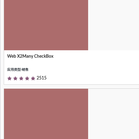
Web X2Many CheckBox
Form表单视图中，对于X2Many字段的
Tree视图，展示CheckBox复选框
应用类型:销售
2515