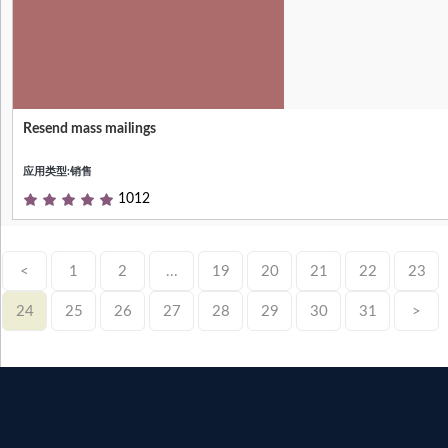
Resend mass mailings
Null
应用类型:销售
1012
<
1
2
...
19
20
21
22
23
24
25
26
27
28
29
30
31
>