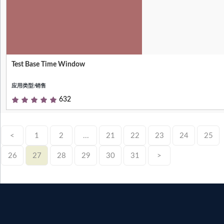
Test Base Time Window
Test Base model to handle time windows
应用类型:销售
632
<
1
2
...
21
22
23
24
25
26
27
28
29
30
31
>