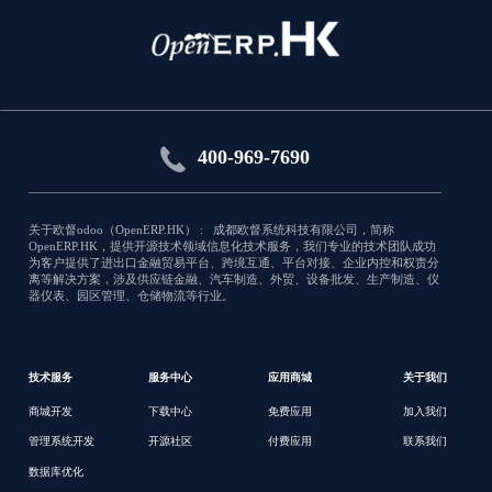
Onchange Helper
Technical module that ease execution of
onchange in Python code
应用类型:销售
400-969-7690
3773
关于欧督odoo（OpenERP.HK） : 成都欧督系统科技有限公司，简称
OpenERP.HK，提供开源技术领域信息化技术服务，我们专业的技术团队成功
为客户提供了进出口金融贸易平台、跨境互通、平台对接、企业内控和权责分
离等解决方案，涉及供应链金融、汽车制造、外贸、设备批发、生产制造、仪
器仪表、园区管理、仓储物流等行业。
技术服务
服务中心
应用商城
关于我们
商城开发
下载中心
免费应用
加入我们
管理系统开发
开源社区
付费应用
联系我们
数据库优化