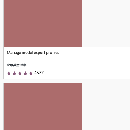
Manage model export profiles
Null
应用类型:销售
4577